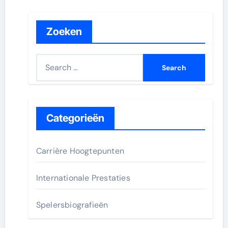
Zoeken
S
e
a
r
c
Categorieën
h
f
Carrière Hoogtepunten
o
r
Internationale Prestaties
:
Spelersbiografieën