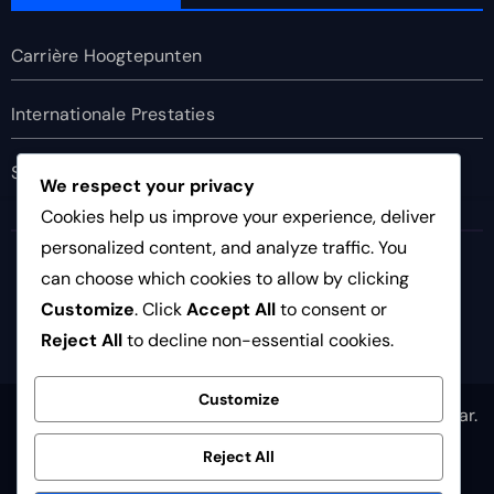
Carrière Hoogtepunten
Internationale Prestaties
Spelersbiografieën
We respect your privacy
Cookies help us improve your experience, deliver
personalized content, and analyze traffic. You
i95ballerz.com
can choose which cookies to allow by clicking
Customize
. Click
Accept All
to consent or
Reject All
to decline non-essential cookies.
Customize
Copyright © All rights reserved
|
Newsair
by
Themeansar
.
Algemene voorwaarden
Cookies en tracking
Reject All